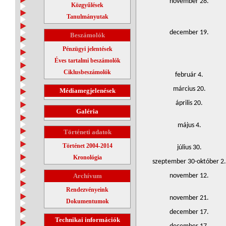
november 28.
Közgyűlések
Tanulmányutak
december 19.
Beszámolók
Pénzügyi jelentések
Éves tartalmi beszámolók
Ciklusbeszámolók
február 4.
március 20.
Médiamegjelenések
április 20.
Galéria
május 4.
Történeti adatok
Történet 2004-2014
július 30.
Kronológia
szeptember 30-október 2.
Archívum
november 12.
Rendezvényeink
november 21.
Dokumentumok
december 17.
Technikai információk