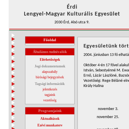
Érdi
Lengyel-Magyar Kulturális Egyesület
2030 Érd, Alsó utca 9.
Főoldal
Egyesületünk tör
Általános tudnivalók
2004. júniusban 13 fő elhat
Elérhetőségek
Október 4-én 17 fővel alak
Jogi dokumentumok
István, Sebestyénné M. Ewa, R
alapszabály
Ernő, Lázár Lászlóné, Bazsó
bírósági bejegyzések
Vezetőség: Rege Béláné elnö
Tagsági információk
Király Halina
jelentkezés
tagjaink
vezetőség
november 3.
Programjaink
november 25.
Aktualitások
Ezévi munkaterv