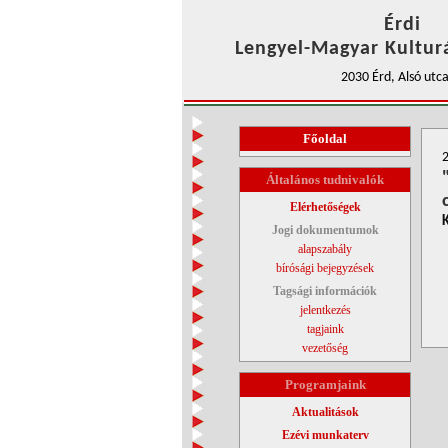
Érdi
Lengyel-Magyar Kulturá
2030 Érd, Alsó utca
Főoldal
2
Általános tudnivalók
Elérhetőségek
Jogi dokumentumok
alapszabály
bírósági bejegyzések
Tagsági információk
jelentkezés
tagjaink
vezetőség
Programjaink
Aktualitások
Ezévi munkaterv