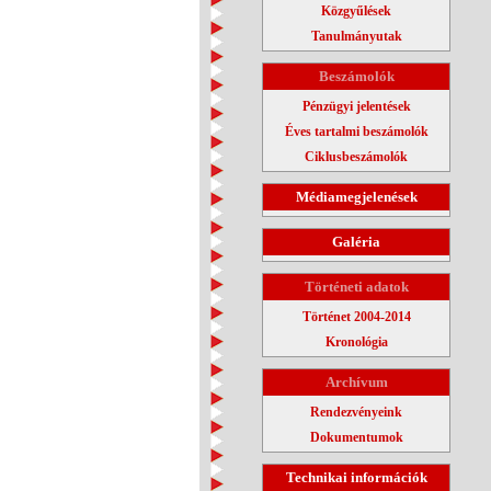
Közgyűlések
Tanulmányutak
Beszámolók
Pénzügyi jelentések
Éves tartalmi beszámolók
Ciklusbeszámolók
Médiamegjelenések
Galéria
Történeti adatok
Történet 2004-2014
Kronológia
Archívum
Rendezvényeink
Dokumentumok
Technikai információk