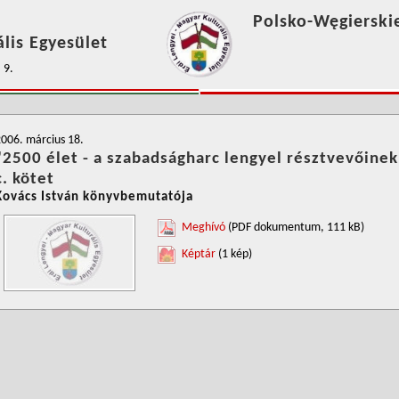
Polsko-Węgierski
lis Egyesület
 9.
006. március 18.
"2500 élet - a szabadságharc lengyel résztvevőinek 
c. kötet
Kovács István könyvbemutatója
Meghívó
(PDF dokumentum, 111 kB)
Képtár
(1 kép)