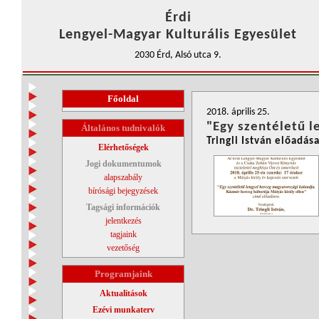
Érdi
Lengyel-Magyar Kulturális Egyesület
2030 Érd, Alsó utca 9.
Főoldal
2018. április 25.
"Egy szentéletű l
Általános tudnivalók
Tringli István előadás
Elérhetőségek
Jogi dokumentumok
alapszabály
bírósági bejegyzések
Tagsági információk
jelentkezés
tagjaink
vezetőség
Programjaink
Aktualitások
Ezévi munkaterv