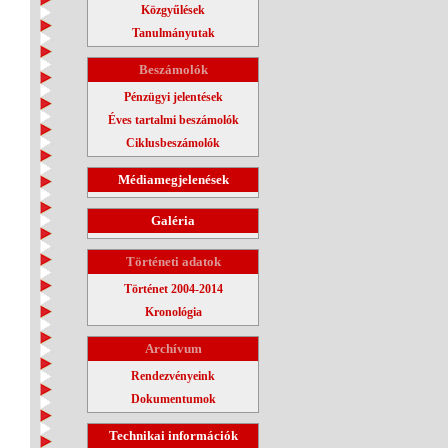
Közgyűlések
Tanulmányutak
Beszámolók
Pénzügyi jelentések
Éves tartalmi beszámolók
Ciklusbeszámolók
Médiamegjelenések
Galéria
Történeti adatok
Történet 2004-2014
Kronológia
Archívum
Rendezvényeink
Dokumentumok
Technikai információk