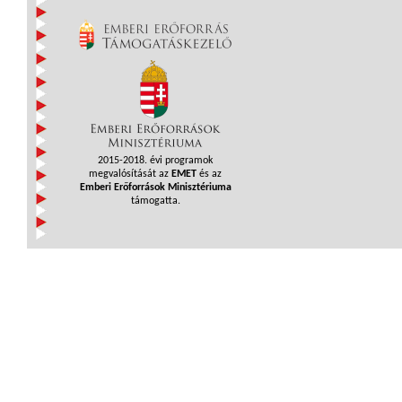
2015-2018. évi programok
megvalósítását az
EMET
és az
Emberi Erőforrások Minisztériuma
támogatta.