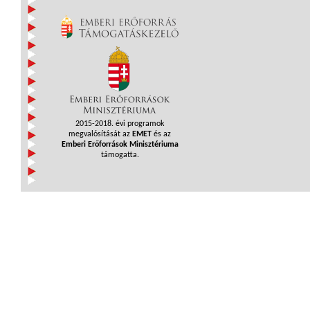
2015-2018. évi programok
megvalósítását az
EMET
és az
Emberi Erőforrások Minisztériuma
támogatta.