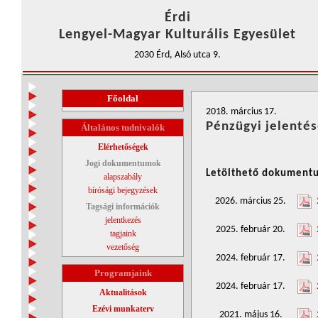
Érdi
Lengyel-Magyar Kulturális Egyesület
2030 Érd, Alsó utca 9.
Főoldal
2018. március 17.
Pénzügyi jelenté
Általános tudnivalók
Elérhetőségek
Jogi dokumentumok
Letölthető dokument
alapszabály
bírósági bejegyzések
2026. március 25.
Tagsági információk
jelentkezés
2025. február 20.
tagjaink
vezetőség
2024. február 17.
Programjaink
2024. február 17.
Aktualitások
Ezévi munkaterv
2021. május 16.