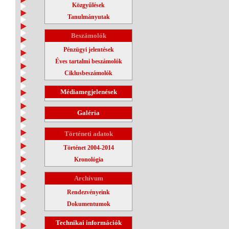
Közgyűlések
Tanulmányutak
Beszámolók
Pénzügyi jelentések
Éves tartalmi beszámolók
Ciklusbeszámolók
Médiamegjelenések
Galéria
Történeti adatok
Történet 2004-2014
Kronológia
Archívum
Rendezvényeink
Dokumentumok
Technikai információk