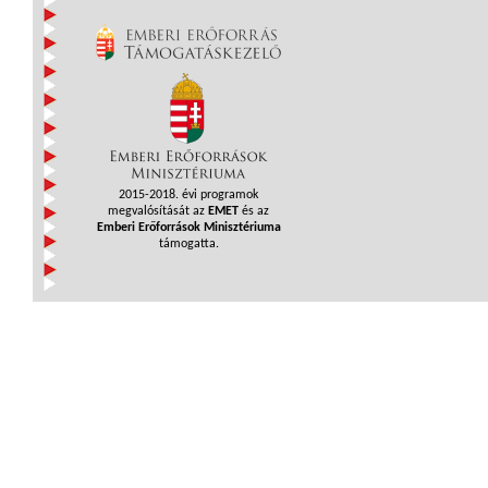
2015-2018. évi programok
megvalósítását az
EMET
és az
Emberi Erőforrások Minisztériuma
támogatta.