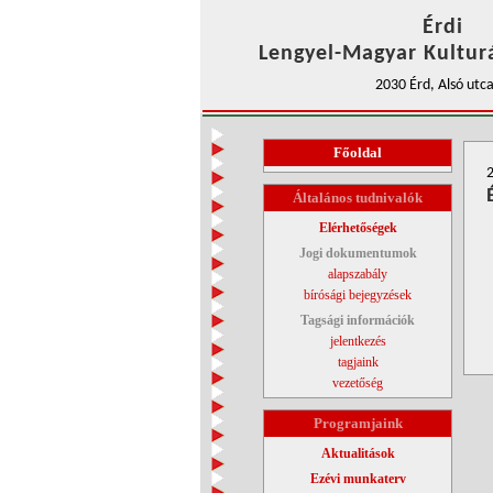
Érdi
Lengyel-Magyar Kulturá
2030 Érd, Alsó utca
Főoldal
2
Általános tudnivalók
Elérhetőségek
Jogi dokumentumok
alapszabály
bírósági bejegyzések
Tagsági információk
jelentkezés
tagjaink
vezetőség
Programjaink
Aktualitások
Ezévi munkaterv