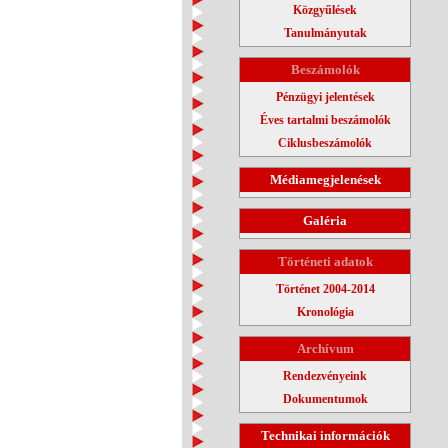
Közgyűlések
Tanulmányutak
Beszámolók
Pénzügyi jelentések
Éves tartalmi beszámolók
Ciklusbeszámolók
Médiamegjelenések
Galéria
Történeti adatok
Történet 2004-2014
Kronológia
Archívum
Rendezvényeink
Dokumentumok
Technikai információk