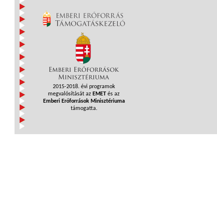
2015-2018. évi programok
megvalósítását az
EMET
és az
Emberi Erőforrások Minisztériuma
támogatta.