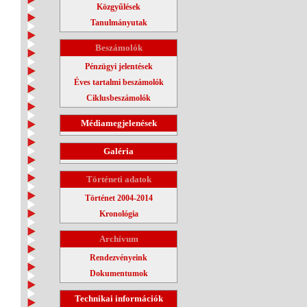
Közgyűlések
Tanulmányutak
Beszámolók
Pénzügyi jelentések
Éves tartalmi beszámolók
Ciklusbeszámolók
Médiamegjelenések
Galéria
Történeti adatok
Történet 2004-2014
Kronológia
Archívum
Rendezvényeink
Dokumentumok
Technikai információk