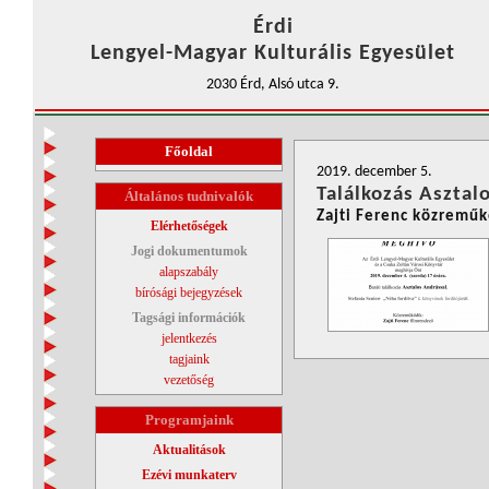
Érdi
Lengyel-Magyar Kulturális Egyesület
2030 Érd, Alsó utca 9.
Főoldal
2019. december 5.
Találkozás Asztal
Általános tudnivalók
Zajti Ferenc közremű
Elérhetőségek
Jogi dokumentumok
alapszabály
bírósági bejegyzések
Tagsági információk
jelentkezés
tagjaink
vezetőség
Programjaink
Aktualitások
Ezévi munkaterv