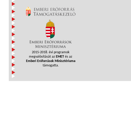
2015-2018. évi programok
megvalósítását az
EMET
és az
Emberi Erőforrások Minisztériuma
támogatta.