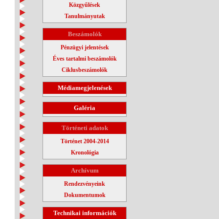
Közgyűlések
Tanulmányutak
Beszámolók
Pénzügyi jelentések
Éves tartalmi beszámolók
Ciklusbeszámolók
Médiamegjelenések
Galéria
Történeti adatok
Történet 2004-2014
Kronológia
Archívum
Rendezvényeink
Dokumentumok
Technikai információk