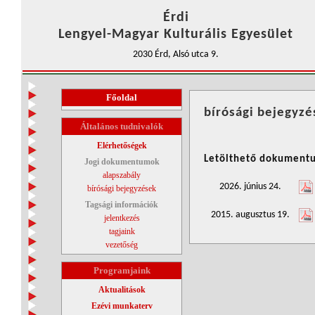
Érdi
Lengyel-Magyar Kulturális Egyesület
2030 Érd, Alsó utca 9.
Főoldal
bírósági bejegyzé
Általános tudnivalók
Elérhetőségek
Letölthető dokument
Jogi dokumentumok
alapszabály
2026. június 24.
bírósági bejegyzések
Tagsági információk
2015. augusztus 19.
jelentkezés
tagjaink
vezetőség
Programjaink
Aktualitások
Ezévi munkaterv