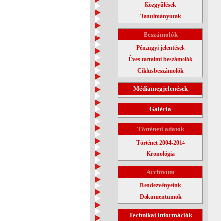
Közgyűlések
Tanulmányutak
Beszámolók
Pénzügyi jelentések
Éves tartalmi beszámolók
Ciklusbeszámolók
Médiamegjelenések
Galéria
Történeti adatok
Történet 2004-2014
Kronológia
Archívum
Rendezvényeink
Dokumentumok
Technikai információk