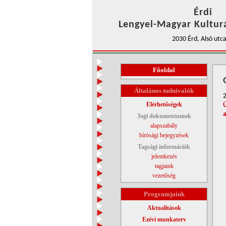
Érdi
Lengyel-Magyar Kulturá
2030 Érd, Alsó utca
Főoldal
Általános tudnivalók
Elérhetőségek
Jogi dokumentumok
alapszabály
bírósági bejegyzések
Tagsági információk
jelentkezés
tagjaink
vezetőség
Programjaink
Aktualitások
Ezévi munkaterv