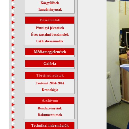
Közgyűlések
Tanulmányutak
Beszámolók
Pénzügyi jelentések
Éves tartalmi beszámolók
Ciklusbeszámolók
Médiamegjelenések
Galéria
Történeti adatok
Történet 2004-2014
Kronológia
Archívum
Rendezvényeink
Dokumentumok
Technikai információk