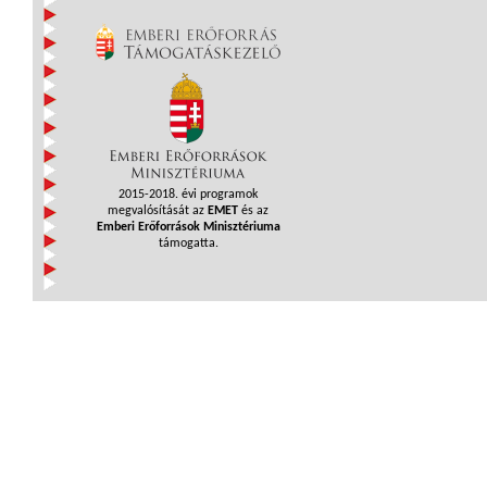
2015-2018. évi programok
megvalósítását az
EMET
és az
Emberi Erőforrások Minisztériuma
támogatta.