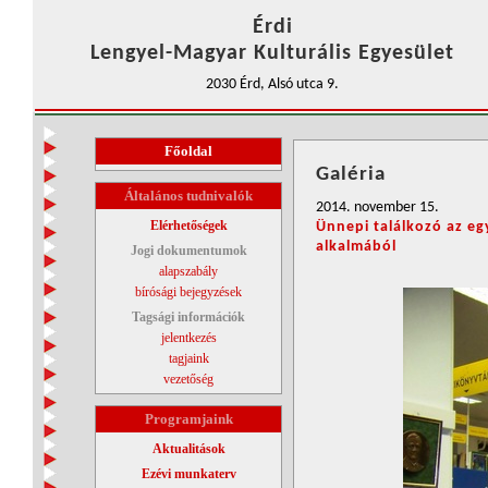
Érdi
Lengyel-Magyar Kulturális Egyesület
2030 Érd, Alsó utca 9.
Főoldal
Galéria
Általános tudnivalók
2014. november 15.
Elérhetőségek
Ünnepi találkozó az eg
alkalmából
Jogi dokumentumok
alapszabály
bírósági bejegyzések
Tagsági információk
jelentkezés
tagjaink
vezetőség
Programjaink
Aktualitások
Ezévi munkaterv