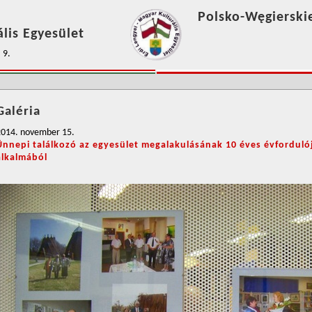
Polsko-Węgierski
lis Egyesület
 9.
Galéria
2014. november 15.
Ünnepi találkozó az egyesület megalakulásának 10 éves évforduló
alkalmából