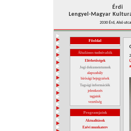
Érdi
Lengyel-Magyar Kulturá
2030 Érd, Alsó utca
Főoldal
Általános tudnivalók
Elérhetőségek
Jogi dokumentumok
alapszabály
bírósági bejegyzések
Tagsági információk
jelentkezés
tagjaink
vezetőség
Programjaink
Aktualitások
Ezévi munkaterv