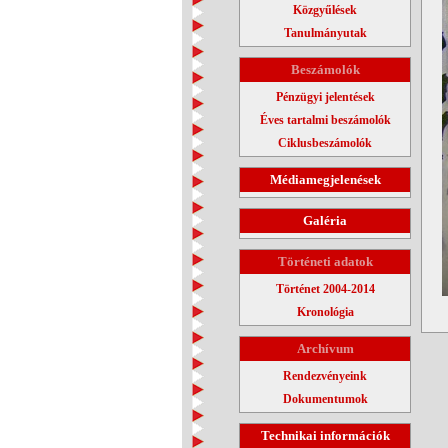
Közgyűlések
Tanulmányutak
Beszámolók
Pénzügyi jelentések
Éves tartalmi beszámolók
Ciklusbeszámolók
Médiamegjelenések
Galéria
Történeti adatok
Történet 2004-2014
Kronológia
Archívum
Rendezvényeink
Dokumentumok
Technikai információk