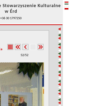
e Stowarzyszenie Kulturalne
w Érd
+36 30 1797250
ja
52/52