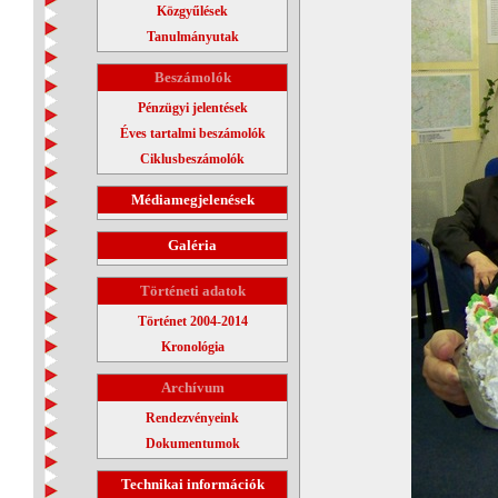
Közgyűlések
Tanulmányutak
Beszámolók
Pénzügyi jelentések
Éves tartalmi beszámolók
Ciklusbeszámolók
Médiamegjelenések
Galéria
Történeti adatok
Történet 2004-2014
Kronológia
Archívum
Rendezvényeink
Dokumentumok
Technikai információk