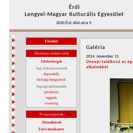
Érdi
Lengyel-Magyar Kulturális Egyesület
2030 Érd, Alsó utca 9.
Főoldal
Galéria
Általános tudnivalók
2014. november 15.
Elérhetőségek
Ünnepi találkozó az eg
alkalmából
Jogi dokumentumok
alapszabály
bírósági bejegyzések
Tagsági információk
jelentkezés
tagjaink
vezetőség
Programjaink
Aktualitások
Ezévi munkaterv