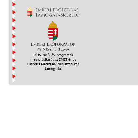
2015-2018. évi programok
megvalósítását az
EMET
és az
Emberi Erőforrások Minisztériuma
támogatta.