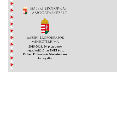
2015-2018. évi programok
megvalósítását az
EMET
és az
Emberi Erőforrások Minisztériuma
támogatta.