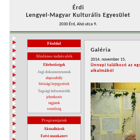
Érdi
Lengyel-Magyar Kulturális Egyesület
2030 Érd, Alsó utca 9.
Főoldal
Galéria
Általános tudnivalók
2014. november 15.
Elérhetőségek
Ünnepi találkozó az eg
alkalmából
Jogi dokumentumok
alapszabály
bírósági bejegyzések
Tagsági információk
jelentkezés
tagjaink
vezetőség
Programjaink
Aktualitások
Ezévi munkaterv