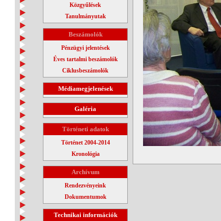
Közgyűlések
Tanulmányutak
Beszámolók
Pénzügyi jelentések
Éves tartalmi beszámolók
Ciklusbeszámolók
Médiamegjelenések
Galéria
Történeti adatok
Történet 2004-2014
Kronológia
Archívum
Rendezvényeink
Dokumentumok
Technikai információk