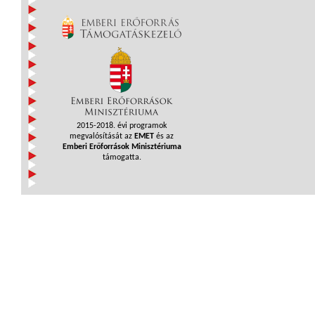
2015-2018. évi programok
megvalósítását az
EMET
és az
Emberi Erőforrások Minisztériuma
támogatta.