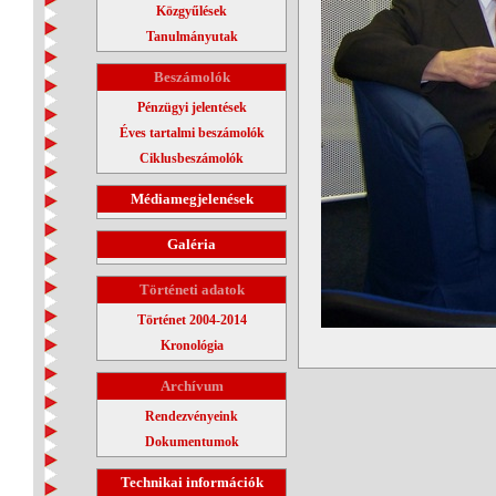
Közgyűlések
Tanulmányutak
Beszámolók
Pénzügyi jelentések
Éves tartalmi beszámolók
Ciklusbeszámolók
Médiamegjelenések
Galéria
Történeti adatok
Történet 2004-2014
Kronológia
Archívum
Rendezvényeink
Dokumentumok
Technikai információk