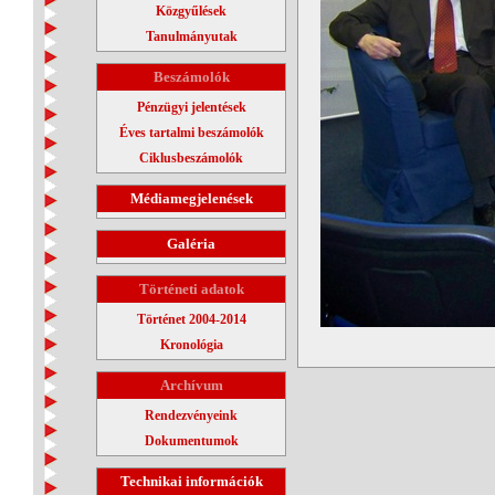
Közgyűlések
Tanulmányutak
Beszámolók
Pénzügyi jelentések
Éves tartalmi beszámolók
Ciklusbeszámolók
Médiamegjelenések
Galéria
Történeti adatok
Történet 2004-2014
Kronológia
Archívum
Rendezvényeink
Dokumentumok
Technikai információk