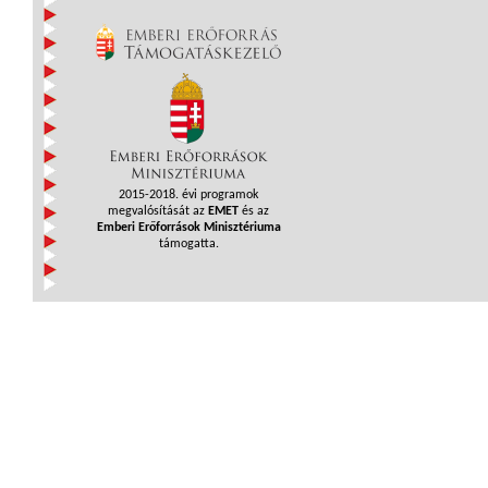
2015-2018. évi programok
megvalósítását az
EMET
és az
Emberi Erőforrások Minisztériuma
támogatta.