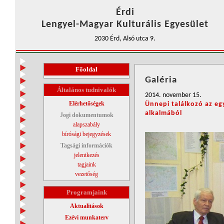
Érdi
Lengyel-Magyar Kulturális Egyesület
2030 Érd, Alsó utca 9.
Főoldal
Galéria
Általános tudnivalók
2014. november 15.
Elérhetőségek
Ünnepi találkozó az eg
alkalmából
Jogi dokumentumok
alapszabály
bírósági bejegyzések
Tagsági információk
jelentkezés
tagjaink
vezetőség
Programjaink
Aktualitások
Ezévi munkaterv