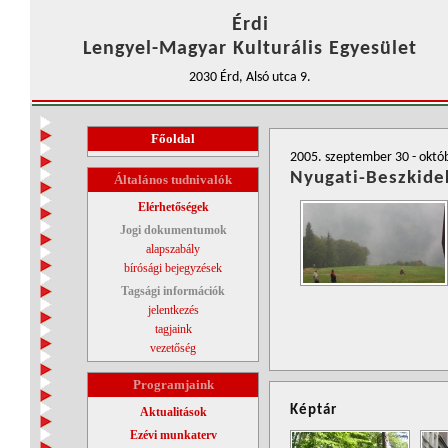
Érdi
Lengyel-Magyar Kulturális Egyesület
2030 Érd, Alsó utca 9.
Főoldal
2005. szeptember 30 - októb
Nyugati-Beszkide
Általános tudnivalók
Elérhetőségek
Jogi dokumentumok
alapszabály
bírósági bejegyzések
Tagsági információk
jelentkezés
tagjaink
vezetőség
Programjaink
Képtár
Aktualitások
Ezévi munkaterv