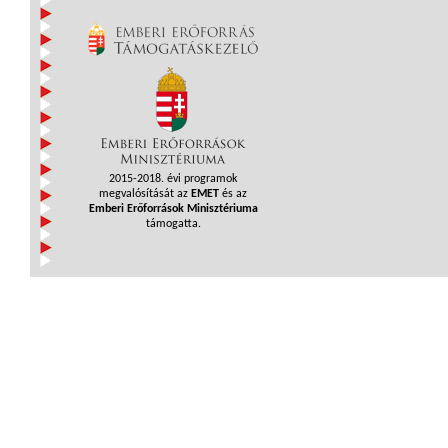
2015-2018. évi programok
megvalósítását az
EMET
és az
Emberi Erőforrások Minisztériuma
támogatta.