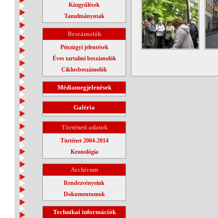
Közgyűlések
Tanulmányutak
Beszámolók
Pénzügyi jelentések
Éves tartalmi beszámolók
Ciklusbeszámolók
Médiamegjelenések
Galéria
Történeti adatok
Történet 2004-2014
Kronológia
Archívum
Rendezvényeink
Dokumentumok
Technikai információk