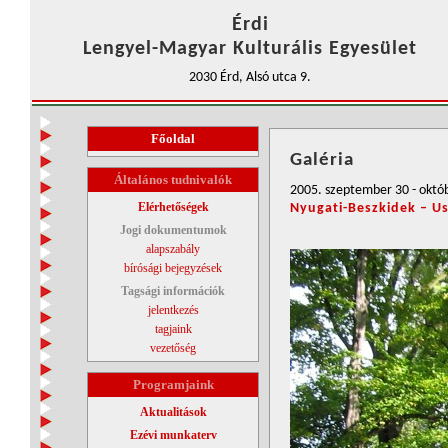
Érdi
Lengyel-Magyar Kulturális Egyesület
2030 Érd, Alsó utca 9.
Főoldal
Galéria
Általános tudnivalók
2005. szeptember 30 - októb
Elérhetőségek
Nyugati-Beszkidek – U
Jogi dokumentumok
alapszabály
bírósági bejegyzések
Tagsági információk
jelentkezés
tagjaink
vezetőség
Programjaink
Aktualitások
Ezévi munkaterv