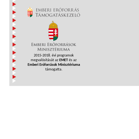
2015-2018. évi programok
megvalósítását az
EMET
és az
Emberi Erőforrások Minisztériuma
támogatta.