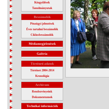
Közgyűlések
Tanulmányutak
Beszámolók
Pénzügyi jelentések
Éves tartalmi beszámolók
Ciklusbeszámolók
Médiamegjelenések
Galéria
Történeti adatok
Történet 2004-2014
Kronológia
Archívum
Rendezvényeink
Dokumentumok
Technikai információk