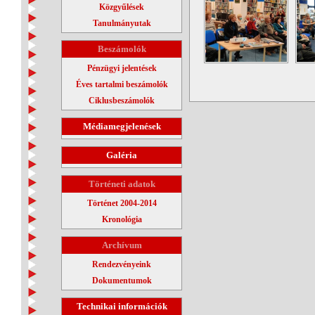
Közgyűlések
Tanulmányutak
Beszámolók
Pénzügyi jelentések
Éves tartalmi beszámolók
Ciklusbeszámolók
Médiamegjelenések
Galéria
Történeti adatok
Történet 2004-2014
Kronológia
Archívum
Rendezvényeink
Dokumentumok
Technikai információk