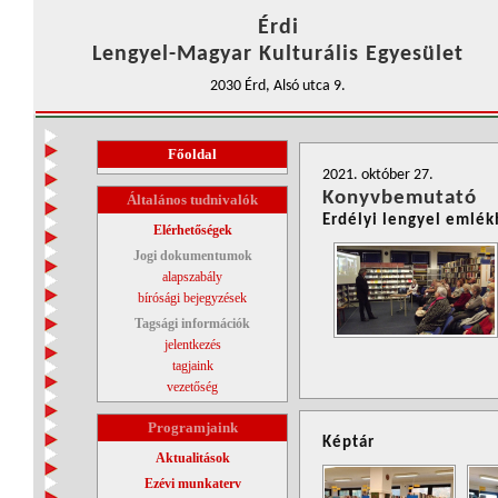
Érdi
Lengyel-Magyar Kulturális Egyesület
2030 Érd, Alsó utca 9.
Főoldal
2021. október 27.
Konyvbemutató
Általános tudnivalók
Erdélyi lengyel emlék
Elérhetőségek
Jogi dokumentumok
alapszabály
bírósági bejegyzések
Tagsági információk
jelentkezés
tagjaink
vezetőség
Programjaink
Képtár
Aktualitások
Ezévi munkaterv