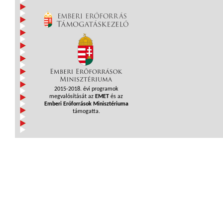
2015-2018. évi programok
megvalósítását az
EMET
és az
Emberi Erőforrások Minisztériuma
támogatta.