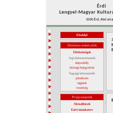
Érdi
Lengyel-Magyar Kulturá
2030 Érd, Alsó utca
Főoldal
2
Általános tudnivalók
Elérhetőségek
Jogi dokumentumok
alapszabály
bírósági bejegyzések
Tagsági információk
jelentkezés
tagjaink
vezetőség
Programjaink
Aktualitások
Ezévi munkaterv