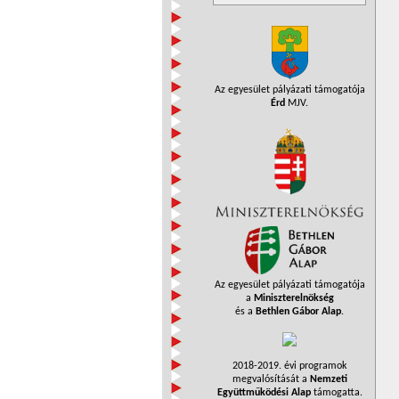
Az egyesület pályázati támogatója
Érd
MJV.
Az egyesület pályázati támogatója
a
Miniszterelnökség
és a
Bethlen Gábor Alap
.
2018-2019. évi programok
megvalósítását a
Nemzeti
Együttműködési Alap
támogatta.