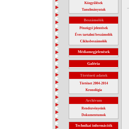
Közgyűlések
Tanulmányutak
Beszámolók
Pénzügyi jelentések
Éves tartalmi beszámolók
Ciklusbeszámolók
Médiamegjelenések
Galéria
Történeti adatok
Történet 2004-2014
Kronológia
Archívum
Rendezvényeink
Dokumentumok
Technikai információk