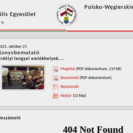
Polsko-Węgierski
lis Egyesület
 9.
021. október 27.
Konyvbemutató
Erdélyi lengyel emlékhelyek....
Meghívó
(PDF dokumentum, 219 kB)
Beszámoló
(PDF dokumentum)
Beszámoló
Képtár
(12 kép)
Beszámoló