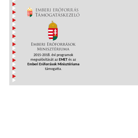
2015-2018. évi programok
megvalósítását az
EMET
és az
Emberi Erőforrások Minisztériuma
támogatta.