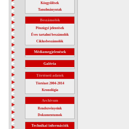
Közgyűlések
Tanulmányutak
Beszámolók
Pénzügyi jelentések
Éves tartalmi beszámolók
Ciklusbeszámolók
Médiamegjelenések
Galéria
Történeti adatok
Történet 2004-2014
Kronológia
Archívum
Rendezvényeink
Dokumentumok
Technikai információk