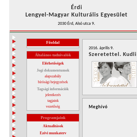
Érdi
Lengyel-Magyar Kulturális Egyesület
2030 Érd, Alsó utca 9.
Főoldal
2016. április 9.
Szeretettel. Kudl
Általános tudnivalók
Elérhetőségek
Jogi dokumentumok
alapszabály
bírósági bejegyzések
Tagsági információk
jelentkezés
tagjaink
vezetőség
Meghívó
Programjaink
Aktualitások
Ezévi munkaterv