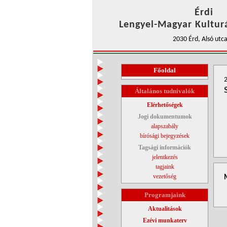
Érdi
Lengyel-Magyar Kulturá
2030 Érd, Alsó utca
Főoldal
2
Általános tudnivalók
Elérhetőségek
Jogi dokumentumok
alapszabály
bírósági bejegyzések
Tagsági információk
jelentkezés
tagjaink
vezetőség
Programjaink
Aktualitások
Ezévi munkaterv