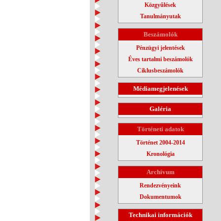
Közgyűlések
Tanulmányutak
Beszámolók
Pénzügyi jelentések
Éves tartalmi beszámolók
Ciklusbeszámolók
Médiamegjelenések
Galéria
Történeti adatok
Történet 2004-2014
Kronológia
Archívum
Rendezvényeink
Dokumentumok
Technikai információk