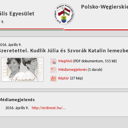
Polsko-Węgierski
lis Egyesület
 9.
016. április 9.
Szeretettel. Kudlik Júlia és Szvorák Katalin lemez
Meghívó
(PDF dokumentum, 515 kB)
Médiamegjelenés
(1 darab)
Képtár
(27 kép)
Médiamegjelenés
2016. április 9.
http://erdmost.hu/...