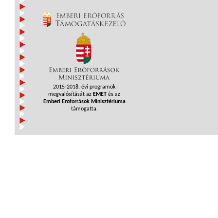
2015-2018. évi programok
megvalósítását az
EMET
és az
Emberi Erőforrások Minisztériuma
támogatta.