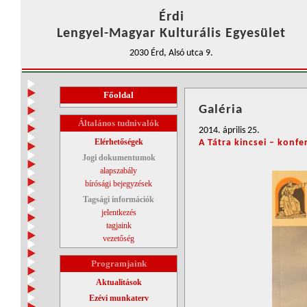
Érdi
Lengyel-Magyar Kulturális Egyesület
2030 Érd, Alsó utca 9.
Főoldal
Galéria
Általános tudnivalók
2014. április 25.
Elérhetőségek
A Tátra kincsei – konfe
Jogi dokumentumok
alapszabály
bírósági bejegyzések
Tagsági információk
jelentkezés
tagjaink
vezetőség
Programjaink
Aktualitások
Ezévi munkaterv