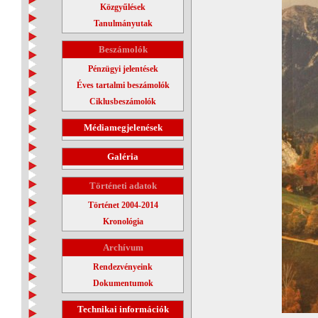
Közgyűlések
Tanulmányutak
Beszámolók
Pénzügyi jelentések
Éves tartalmi beszámolók
Ciklusbeszámolók
Médiamegjelenések
Galéria
Történeti adatok
Történet 2004-2014
Kronológia
Archívum
Rendezvényeink
Dokumentumok
Technikai információk