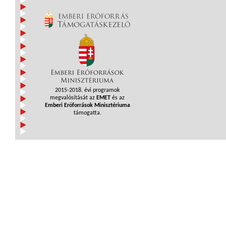
2015-2018. évi programok
megvalósítását az
EMET
és az
Emberi Erőforrások Minisztériuma
támogatta.