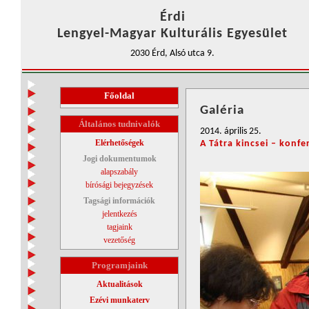
Érdi
Lengyel-Magyar Kulturális Egyesület
2030 Érd, Alsó utca 9.
Főoldal
Galéria
Általános tudnivalók
2014. április 25.
Elérhetőségek
A Tátra kincsei – konfe
Jogi dokumentumok
alapszabály
bírósági bejegyzések
Tagsági információk
jelentkezés
tagjaink
vezetőség
Programjaink
Aktualitások
Ezévi munkaterv