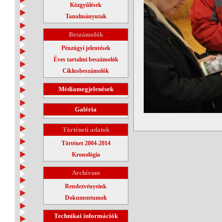
Közgyűlések
Tanulmányutak
Beszámolók
Pénzügyi jelentések
Éves tartalmi beszámolók
Ciklusbeszámolók
Médiamegjelenések
Galéria
Történeti adatok
Történet 2004-2014
Kronológia
Archívum
Rendezvényeink
Dokumentumok
Technikai információk