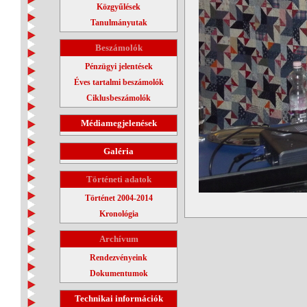
Közgyűlések
Tanulmányutak
Beszámolók
Pénzügyi jelentések
Éves tartalmi beszámolók
Ciklusbeszámolók
Médiamegjelenések
Galéria
Történeti adatok
Történet 2004-2014
Kronológia
Archívum
Rendezvényeink
Dokumentumok
Technikai információk