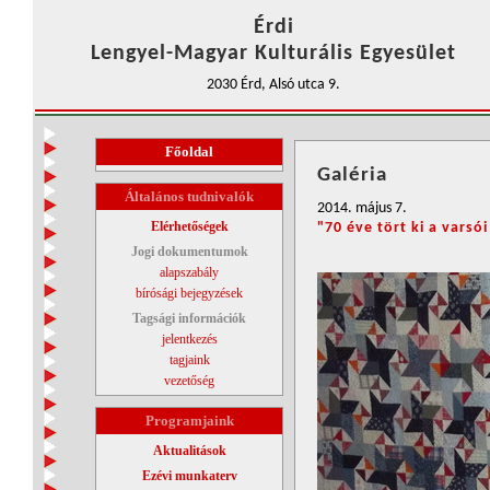
Érdi
Lengyel-Magyar Kulturális Egyesület
2030 Érd, Alsó utca 9.
Főoldal
Galéria
Általános tudnivalók
2014. május 7.
Elérhetőségek
"70 éve tört ki a varsó
Jogi dokumentumok
alapszabály
bírósági bejegyzések
Tagsági információk
jelentkezés
tagjaink
vezetőség
Programjaink
Aktualitások
Ezévi munkaterv