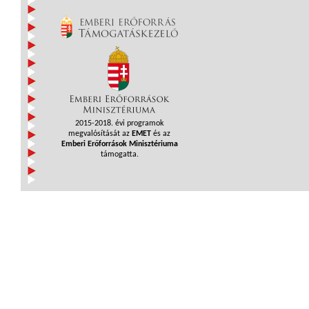
2015-2018. évi programok
megvalósítását az
EMET
és az
Emberi Erőforrások Minisztériuma
támogatta.