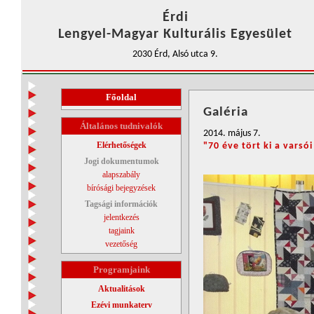
Érdi
Lengyel-Magyar Kulturális Egyesület
2030 Érd, Alsó utca 9.
Főoldal
Galéria
Általános tudnivalók
2014. május 7.
Elérhetőségek
"70 éve tört ki a varsó
Jogi dokumentumok
alapszabály
bírósági bejegyzések
Tagsági információk
jelentkezés
tagjaink
vezetőség
Programjaink
Aktualitások
Ezévi munkaterv