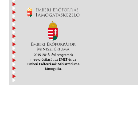
2015-2018. évi programok
megvalósítását az
EMET
és az
Emberi Erőforrások Minisztériuma
támogatta.