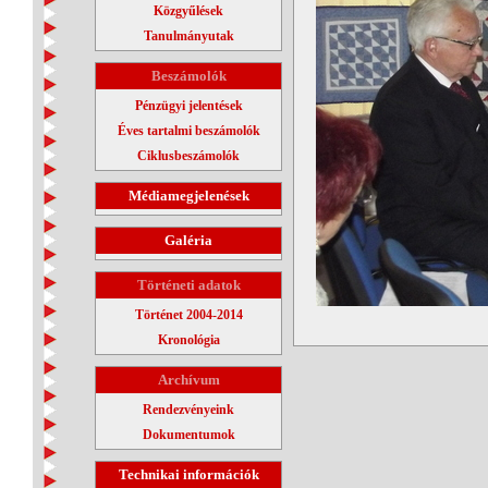
Közgyűlések
Tanulmányutak
Beszámolók
Pénzügyi jelentések
Éves tartalmi beszámolók
Ciklusbeszámolók
Médiamegjelenések
Galéria
Történeti adatok
Történet 2004-2014
Kronológia
Archívum
Rendezvényeink
Dokumentumok
Technikai információk