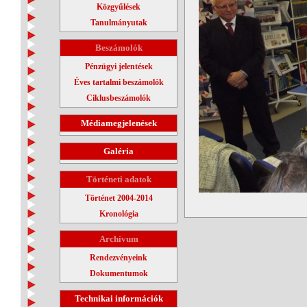
Közgyűlések
Tanulmányutak
Beszámolók
Pénzügyi jelentések
Éves tartalmi beszámolók
Ciklusbeszámolók
Médiamegjelenések
Galéria
Történeti adatok
Történet 2004-2014
Kronológia
Archívum
Rendezvényeink
Dokumentumok
Technikai információk