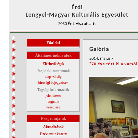
Érdi
Lengyel-Magyar Kulturális Egyesület
2030 Érd, Alsó utca 9.
Főoldal
Galéria
Általános tudnivalók
2014. május 7.
Elérhetőségek
"70 éve tört ki a varsó
Jogi dokumentumok
alapszabály
bírósági bejegyzések
Tagsági információk
jelentkezés
tagjaink
vezetőség
Programjaink
Aktualitások
Ezévi munkaterv