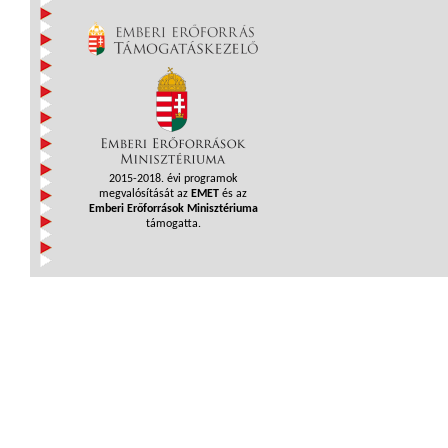
2015-2018. évi programok
megvalósítását az
EMET
és az
Emberi Erőforrások Minisztériuma
támogatta.