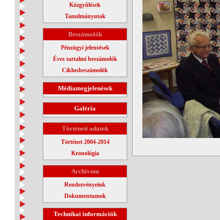
Közgyűlések
Tanulmányutak
Beszámolók
Pénzügyi jelentések
Éves tartalmi beszámolók
Ciklusbeszámolók
Médiamegjelenések
Galéria
Történeti adatok
Történet 2004-2014
Kronológia
Archívum
Rendezvényeink
Dokumentumok
Technikai információk