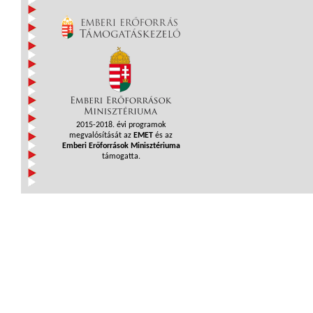
2015-2018. évi programok
megvalósítását az
EMET
és az
Emberi Erőforrások Minisztériuma
támogatta.