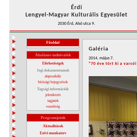
Érdi
Lengyel-Magyar Kulturális Egyesület
2030 Érd, Alsó utca 9.
Főoldal
Galéria
Általános tudnivalók
2014. május 7.
Elérhetőségek
"70 éve tört ki a varsó
Jogi dokumentumok
alapszabály
bírósági bejegyzések
Tagsági információk
jelentkezés
tagjaink
vezetőség
Programjaink
Aktualitások
Ezévi munkaterv