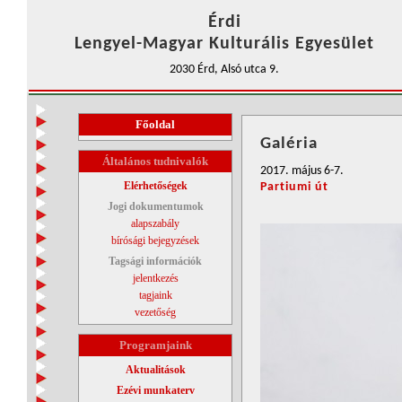
Érdi
Lengyel-Magyar Kulturális Egyesület
2030 Érd, Alsó utca 9.
Főoldal
Galéria
Általános tudnivalók
2017. május 6-7.
Elérhetőségek
Partiumi út
Jogi dokumentumok
alapszabály
bírósági bejegyzések
Tagsági információk
jelentkezés
tagjaink
vezetőség
Programjaink
Aktualitások
Ezévi munkaterv