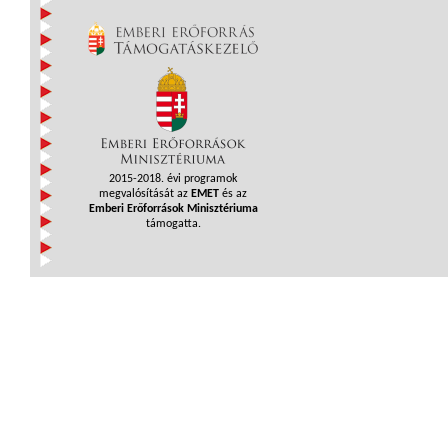
2015-2018. évi programok
megvalósítását az
EMET
és az
Emberi Erőforrások Minisztériuma
támogatta.