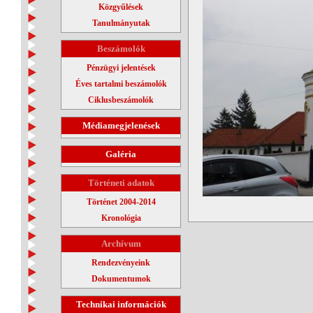
Közgyűlések
Tanulmányutak
Beszámolók
Pénzügyi jelentések
Éves tartalmi beszámolók
Ciklusbeszámolók
Médiamegjelenések
Galéria
Történeti adatok
Történet 2004-2014
Kronológia
Archívum
Rendezvényeink
Dokumentumok
Technikai információk