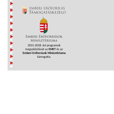
2015-2018. évi programok
megvalósítását az
EMET
és az
Emberi Erőforrások Minisztériuma
támogatta.