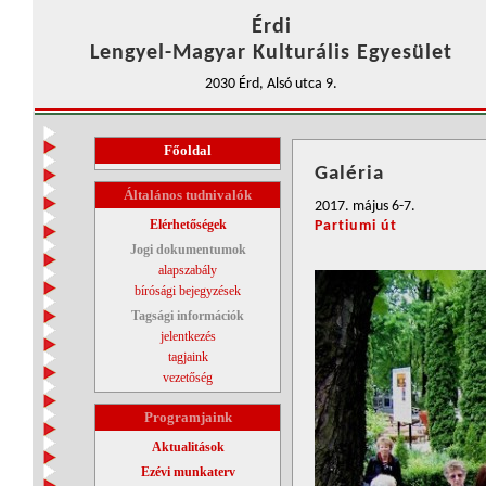
Érdi
Lengyel-Magyar Kulturális Egyesület
2030 Érd, Alsó utca 9.
Főoldal
Galéria
Általános tudnivalók
2017. május 6-7.
Elérhetőségek
Partiumi út
Jogi dokumentumok
alapszabály
bírósági bejegyzések
Tagsági információk
jelentkezés
tagjaink
vezetőség
Programjaink
Aktualitások
Ezévi munkaterv