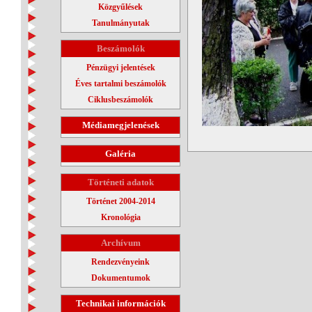
Közgyűlések
Tanulmányutak
Beszámolók
Pénzügyi jelentések
Éves tartalmi beszámolók
Ciklusbeszámolók
Médiamegjelenések
Galéria
Történeti adatok
Történet 2004-2014
Kronológia
Archívum
Rendezvényeink
Dokumentumok
Technikai információk