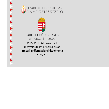
2015-2018. évi programok
megvalósítását az
EMET
és az
Emberi Erőforrások Minisztériuma
támogatta.