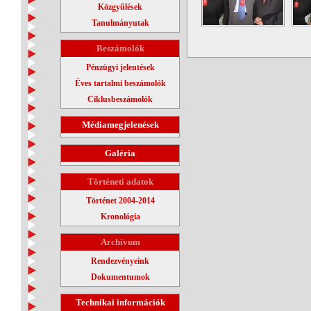
Közgyűlések
Tanulmányutak
Beszámolók
Pénzügyi jelentések
Éves tartalmi beszámolók
Ciklusbeszámolók
Médiamegjelenések
Galéria
Történeti adatok
Történet 2004-2014
Kronológia
Archívum
Rendezvényeink
Dokumentumok
Technikai információk