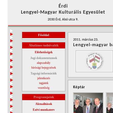
Érdi
Lengyel-Magyar Kulturális Egyesület
2030 Érd, Alsó utca 9.
Főoldal
2011. március 23.
Lengyel-magyar ba
Általános tudnivalók
Elérhetőségek
Jogi dokumentumok
alapszabály
bírósági bejegyzések
Tagsági információk
jelentkezés
tagjaink
Képtár
vezetőség
Programjaink
Aktualitások
Ezévi munkaterv