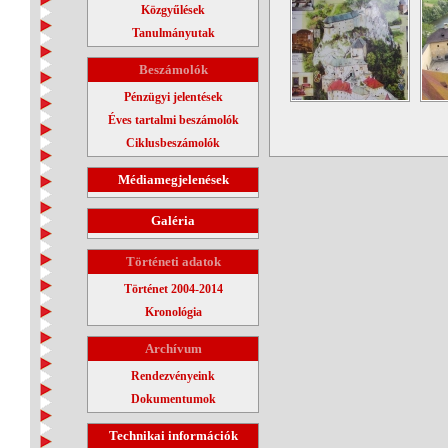
Közgyűlések
Tanulmányutak
Beszámolók
Pénzügyi jelentések
Éves tartalmi beszámolók
Ciklusbeszámolók
Médiamegjelenések
Galéria
Történeti adatok
Történet 2004-2014
Kronológia
Archívum
Rendezvényeink
Dokumentumok
Technikai információk