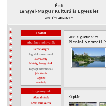
Érdi
Lengyel-Magyar Kulturális Egyesület
2030 Érd, Alsó utca 9.
Főoldal
2006. augusztus 18-21.
Pienini Nemzeti P
Általános tudnivalók
Elérhetőségek
Jogi dokumentumok
alapszabály
bírósági bejegyzések
Tagsági információk
jelentkezés
tagjaink
vezetőség
Programjaink
Képtár
Aktualitások
Ezévi munkaterv