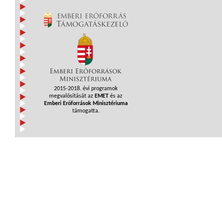
2015-2018. évi programok
megvalósítását az
EMET
és az
Emberi Erőforrások Minisztériuma
támogatta.