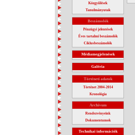
Közgyűlések
Tanulmányutak
Beszámolók
Pénzügyi jelentések
Éves tartalmi beszámolók
Ciklusbeszámolók
Médiamegjelenések
Galéria
Történeti adatok
Történet 2004-2014
Kronológia
Archívum
Rendezvényeink
Dokumentumok
Technikai információk