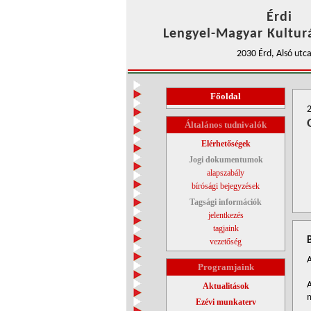
Érdi
Lengyel-Magyar Kulturá
2030 Érd, Alsó utca
Főoldal
2
Általános tudnivalók
Elérhetőségek
Jogi dokumentumok
alapszabály
bírósági bejegyzések
Tagsági információk
jelentkezés
tagjaink
vezetőség
A
Programjaink
A
Aktualitások
m
Ezévi munkaterv