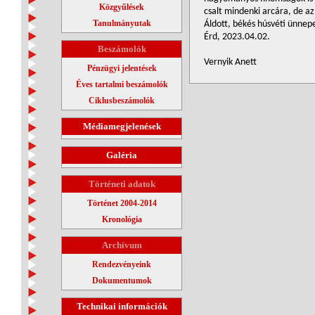
Közgyűlések
csalt mindenki arcára, de a
Tanulmányutak
Áldott, békés húsvéti ünne
Érd, 2023.04.02.
Beszámolók
Vernyik Anett
Pénzügyi jelentések
Éves tartalmi beszámolók
Ciklusbeszámolók
Médiamegjelenések
Galéria
Történeti adatok
Történet 2004-2014
Kronológia
Archívum
Rendezvényeink
Dokumentumok
Technikai információk