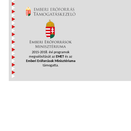
2015-2018. évi programok
megvalósítását az
EMET
és az
Emberi Erőforrások Minisztériuma
támogatta.