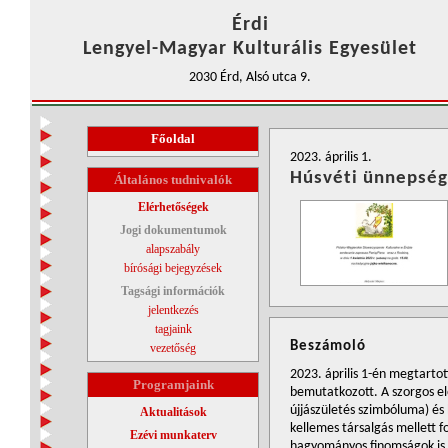
Érdi
Lengyel-Magyar Kulturális Egyesület
2030 Érd, Alsó utca 9.
Főoldal
2023. április 1.
Húsvéti ünnepség
Általános tudnivalók
Elérhetőségek
Jogi dokumentumok
alapszabály
bírósági bejegyzések
Tagsági információk
jelentkezés
tagjaink
Beszámoló
vezetőség
2023. április 1-én megtartot
Programjaink
bemutatkozott. A szorgos elő
újjászületés szimbóluma) és 
Aktualitások
kellemes társalgás mellett f
Ezévi munkaterv
hagyományos finomságok is v