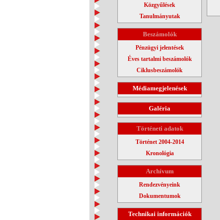
Közgyűlések
Tanulmányutak
Beszámolók
Pénzügyi jelentések
Éves tartalmi beszámolók
Ciklusbeszámolók
Médiamegjelenések
Galéria
Történeti adatok
Történet 2004-2014
Kronológia
Archívum
Rendezvényeink
Dokumentumok
Technikai információk