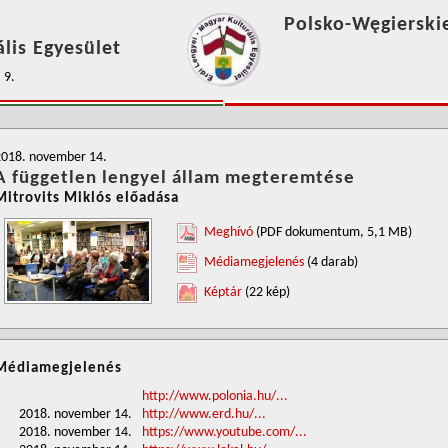
Polsko-Węgierski
lis Egyesület
 9.
2018. november 14.
A független lengyel állam megteremtése
Mitrovits Miklós előadása
Meghívó
(PDF dokumentum, 5,1 MB)
Médiamegjelenés
(4 darab)
Képtár
(22 kép)
Médiamegjelenés
http://www.polonia.hu/...
2018. november 14.
http://www.erd.hu/...
2018. november 14.
https://www.youtube.com/...