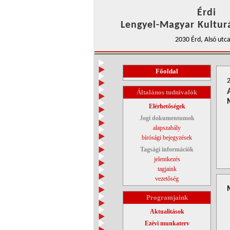
Érdi
Lengyel-Magyar Kulturá
2030 Érd, Alsó utca
Főoldal
Általános tudnivalók
Elérhetőségek
Jogi dokumentumok
alapszabály
bírósági bejegyzések
Tagsági információk
jelentkezés
tagjaink
vezetőség
Programjaink
Aktualitások
Ezévi munkaterv