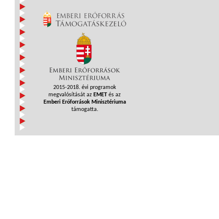
2015-2018. évi programok
megvalósítását az
EMET
és az
Emberi Erőforrások Minisztériuma
támogatta.