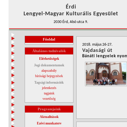
Érdi
Lengyel-Magyar Kulturális Egyesület
2030 Érd, Alsó utca 9.
Főoldal
2018. május 26-27.
Vajdasági út
Általános tudnivalók
Bánáti lengyelek nyo
Elérhetőségek
Jogi dokumentumok
alapszabály
bírósági bejegyzések
Tagsági információk
jelentkezés
tagjaink
vezetőség
Programjaink
Aktualitások
Ezévi munkaterv