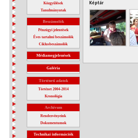
Közgyűlések
Képtár
Tanulmányutak
Beszámolók
Pénzügyi jelentések
Éves tartalmi beszámolók
Ciklusbeszámolók
Médiamegjelenések
Galéria
Történeti adatok
Történet 2004-2014
Kronológia
Archívum
Rendezvényeink
Dokumentumok
Technikai információk