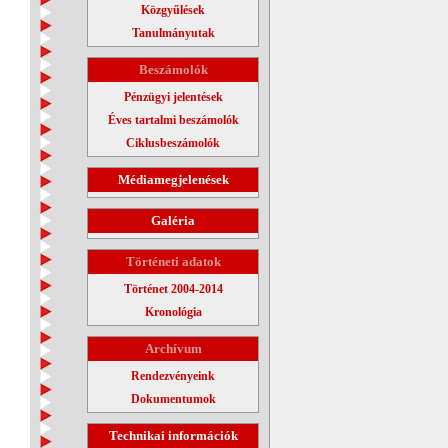
Közgyűlések
Tanulmányutak
Beszámolók
Pénzügyi jelentések
Éves tartalmi beszámolók
Ciklusbeszámolók
Médiamegjelenések
Galéria
Történeti adatok
Történet 2004-2014
Kronológia
Archívum
Rendezvényeink
Dokumentumok
Technikai információk