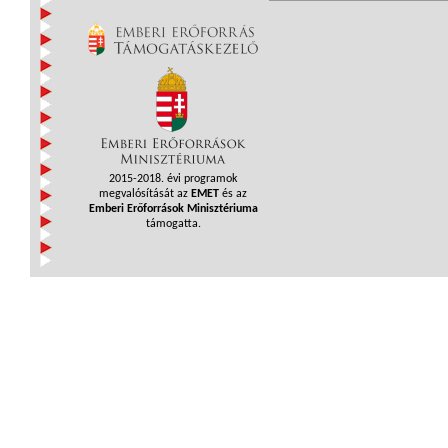
2015-2018. évi programok
megvalósítását az
EMET
és az
Emberi Erőforrások Minisztériuma
támogatta.