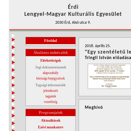
Érdi
Lengyel-Magyar Kulturális Egyesület
2030 Érd, Alsó utca 9.
Főoldal
2018. április 25.
"Egy szentéletű l
Általános tudnivalók
Tringli István előadás
Elérhetőségek
Jogi dokumentumok
alapszabály
bírósági bejegyzések
Tagsági információk
jelentkezés
tagjaink
vezetőség
Meghívó
Programjaink
Aktualitások
Ezévi munkaterv