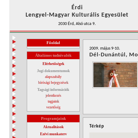
Érdi
Lengyel-Magyar Kulturális Egyesület
2030 Érd, Alsó utca 9.
Főoldal
2009. május 9-10.
Dél-Dunántúl, Mo
Általános tudnivalók
Elérhetőségek
Jogi dokumentumok
alapszabály
bírósági bejegyzések
Tagsági információk
jelentkezés
tagjaink
vezetőség
Programjaink
Térkép
Aktualitások
Ezévi munkaterv