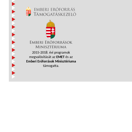
2015-2018. évi programok
megvalósítását az
EMET
és az
Emberi Erőforrások Minisztériuma
támogatta.