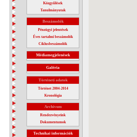
Közgyűlések
Tanulmányutak
Beszámolók
Pénzügyi jelentések
Éves tartalmi beszámolók
Ciklusbeszámolók
Médiamegjelenések
Galéria
Történeti adatok
Történet 2004-2014
Kronológia
Archívum
Rendezvényeink
Dokumentumok
Technikai információk