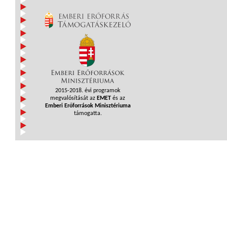
2015-2018. évi programok
megvalósítását az
EMET
és az
Emberi Erőforrások Minisztériuma
támogatta.