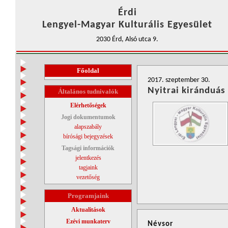
Érdi
Lengyel-Magyar Kulturális Egyesület
2030 Érd, Alsó utca 9.
Főoldal
2017. szeptember 30.
Nyitrai kiránduás
Általános tudnivalók
Elérhetőségek
Jogi dokumentumok
alapszabály
bírósági bejegyzések
Tagsági információk
jelentkezés
tagjaink
vezetőség
Programjaink
Aktualitások
Ezévi munkaterv
Névsor