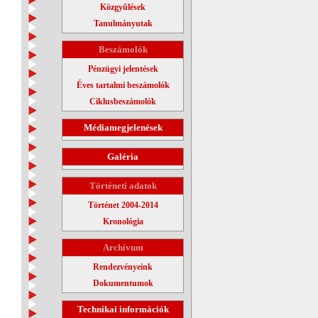
Közgyűlések
Tanulmányutak
Beszámolók
Pénzügyi jelentések
Éves tartalmi beszámolók
Ciklusbeszámolók
Médiamegjelenések
Galéria
Történeti adatok
Történet 2004-2014
Kronológia
Archívum
Rendezvényeink
Dokumentumok
Technikai információk