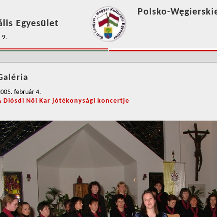
Polsko-Węgierski
lis Egyesület
 9.
Galéria
005. február 4.
A Diósdi Női Kar jótékonysági koncertje