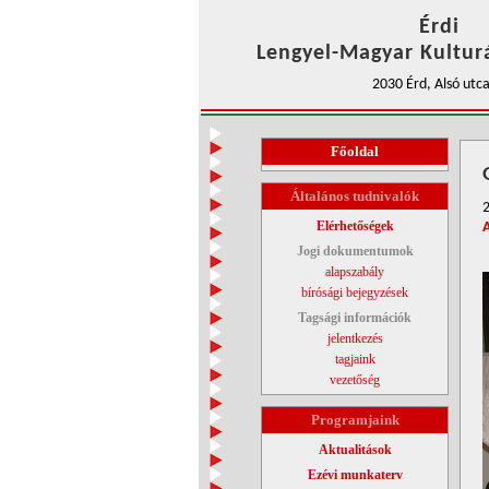
Érdi
Lengyel-Magyar Kulturá
2030 Érd, Alsó utca
Főoldal
Általános tudnivalók
2
Elérhetőségek
Jogi dokumentumok
alapszabály
bírósági bejegyzések
Tagsági információk
jelentkezés
tagjaink
vezetőség
Programjaink
Aktualitások
Ezévi munkaterv