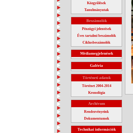
Közgyűlések
Tanulmányutak
Beszámolók
Pénzügyi jelentések
Éves tartalmi beszámolók
Ciklusbeszámolók
Médiamegjelenések
Galéria
Történeti adatok
Történet 2004-2014
Kronológia
Archívum
Rendezvényeink
Dokumentumok
Technikai információk