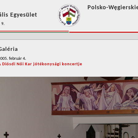
Polsko-Węgierski
lis Egyesület
 9.
Galéria
005. február 4.
A Diósdi Női Kar jótékonysági koncertje