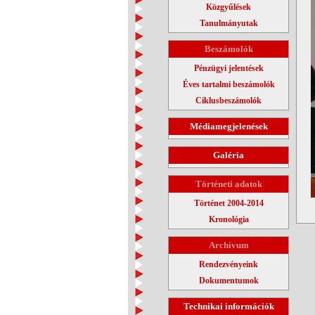
Közgyűlések
Tanulmányutak
Beszámolók
Pénzügyi jelentések
Éves tartalmi beszámolók
Ciklusbeszámolók
Médiamegjelenések
Galéria
Történeti adatok
Történet 2004-2014
Kronológia
Archívum
Rendezvényeink
Dokumentumok
Technikai információk