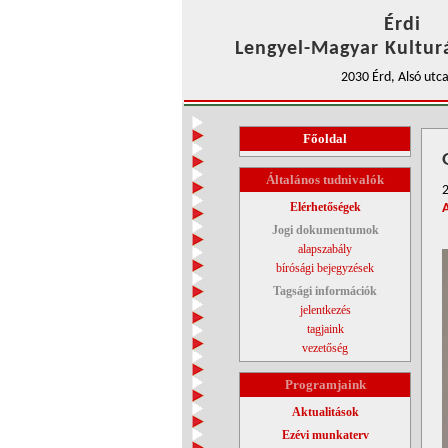
Érdi
Lengyel-Magyar Kulturá
2030 Érd, Alsó utca
Főoldal
Általános tudnivalók
2
Elérhetőségek
Jogi dokumentumok
alapszabály
bírósági bejegyzések
Tagsági információk
jelentkezés
tagjaink
vezetőség
Programjaink
Aktualitások
Ezévi munkaterv