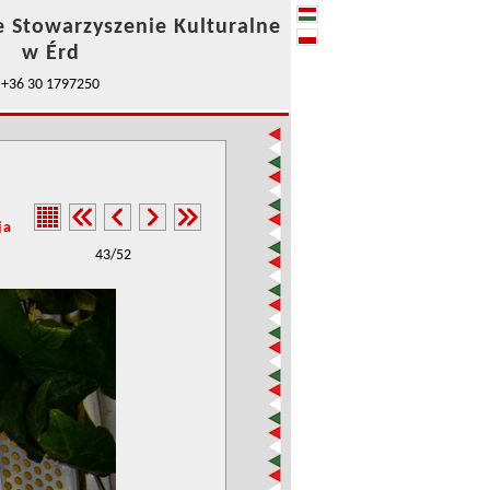
e Stowarzyszenie Kulturalne
w Érd
+36 30 1797250
ja
43/52