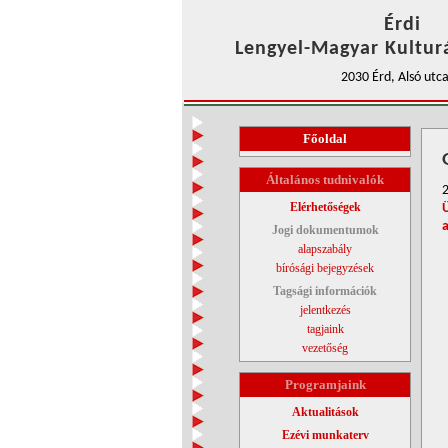
Érdi
Lengyel-Magyar Kulturá
2030 Érd, Alsó utca
Főoldal
Általános tudnivalók
Elérhetőségek
Jogi dokumentumok
alapszabály
bírósági bejegyzések
Tagsági információk
jelentkezés
tagjaink
vezetőség
Programjaink
Aktualitások
Ezévi munkaterv