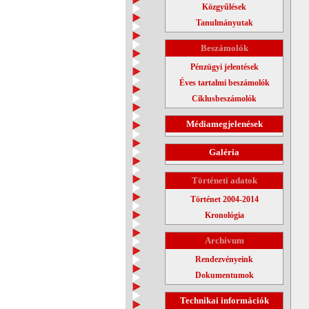
Közgyűlések
Tanulmányutak
Beszámolók
Pénzügyi jelentések
Éves tartalmi beszámolók
Ciklusbeszámolók
Médiamegjelenések
Galéria
Történeti adatok
Történet 2004-2014
Kronológia
Archívum
Rendezvényeink
Dokumentumok
Technikai információk