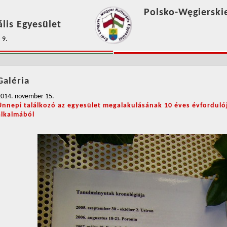
Polsko-Węgierski
lis Egyesület
 9.
Galéria
2014. november 15.
Ünnepi találkozó az egyesület megalakulásának 10 éves évforduló
alkalmából