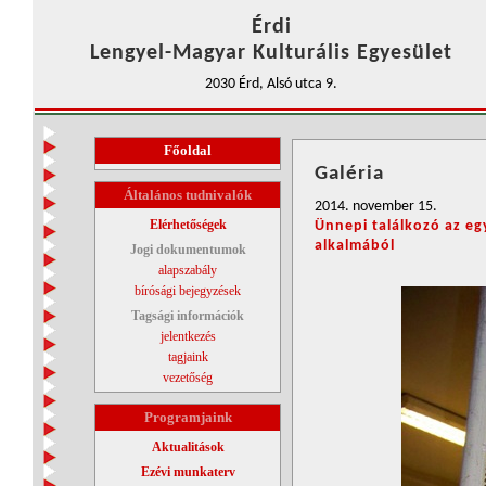
Érdi
Lengyel-Magyar Kulturális Egyesület
2030 Érd, Alsó utca 9.
Főoldal
Galéria
Általános tudnivalók
2014. november 15.
Elérhetőségek
Ünnepi találkozó az eg
alkalmából
Jogi dokumentumok
alapszabály
bírósági bejegyzések
Tagsági információk
jelentkezés
tagjaink
vezetőség
Programjaink
Aktualitások
Ezévi munkaterv