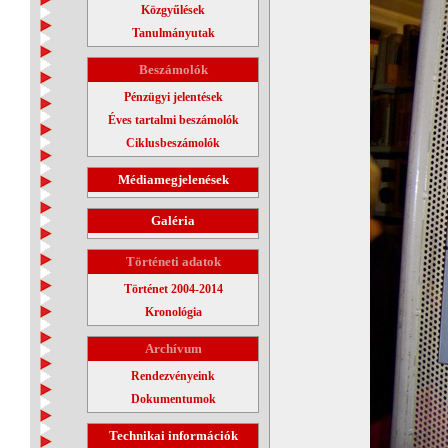
Közgyűlések
Tanulmányutak
Beszámolók
Pénzügyi jelentések
Éves tartalmi beszámolók
Ciklusbeszámolók
Médiamegjelenések
Galéria
Történeti adatok
Történet 2004-2014
Kronológia
Archívum
Rendezvényeink
Dokumentumok
Technikai információk