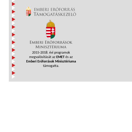
2015-2018. évi programok
megvalósítását az
EMET
és az
Emberi Erőforrások Minisztériuma
támogatta.