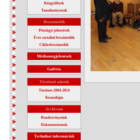
Közgyűlések
Tanulmányutak
Beszámolók
Pénzügyi jelentések
Éves tartalmi beszámolók
Ciklusbeszámolók
Médiamegjelenések
Galéria
Történeti adatok
Történet 2004-2014
Kronológia
Archívum
Rendezvényeink
Dokumentumok
Technikai információk