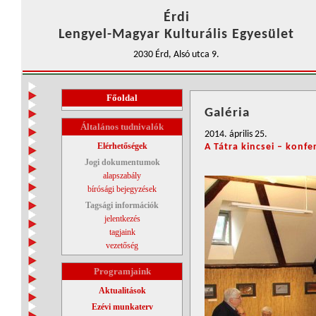
Érdi
Lengyel-Magyar Kulturális Egyesület
2030 Érd, Alsó utca 9.
Főoldal
Galéria
Általános tudnivalók
2014. április 25.
Elérhetőségek
A Tátra kincsei – konfe
Jogi dokumentumok
alapszabály
bírósági bejegyzések
Tagsági információk
jelentkezés
tagjaink
vezetőség
Programjaink
Aktualitások
Ezévi munkaterv