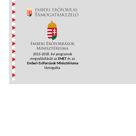
2015-2018. évi programok
megvalósítását az
EMET
és az
Emberi Erőforrások Minisztériuma
támogatta.