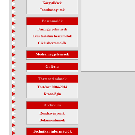
Közgyűlések
Tanulmányutak
Beszámolók
Pénzügyi jelentések
Éves tartalmi beszámolók
Ciklusbeszámolók
Médiamegjelenések
Galéria
Történeti adatok
Történet 2004-2014
Kronológia
Archívum
Rendezvényeink
Dokumentumok
Technikai információk