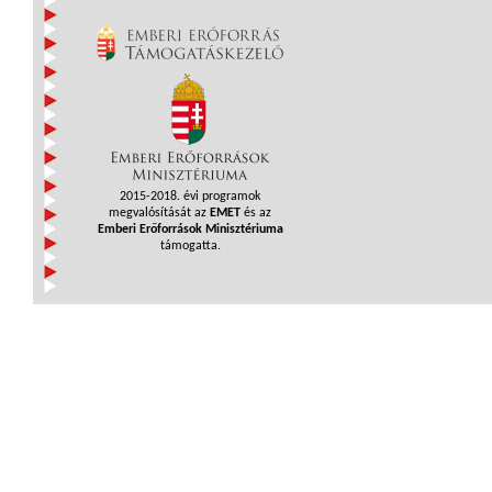
2015-2018. évi programok
megvalósítását az
EMET
és az
Emberi Erőforrások Minisztériuma
támogatta.