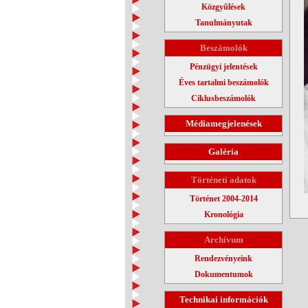
Közgyűlések
Tanulmányutak
Beszámolók
Pénzügyi jelentések
Éves tartalmi beszámolók
Ciklusbeszámolók
Médiamegjelenések
Galéria
Történeti adatok
Történet 2004-2014
Kronológia
Archívum
Rendezvényeink
Dokumentumok
Technikai információk