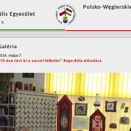
Polsko-Węgierski
lis Egyesület
 9.
Galéria
014. május 7.
"70 éve tört ki a varsói felkelés" Rege Béla előadása