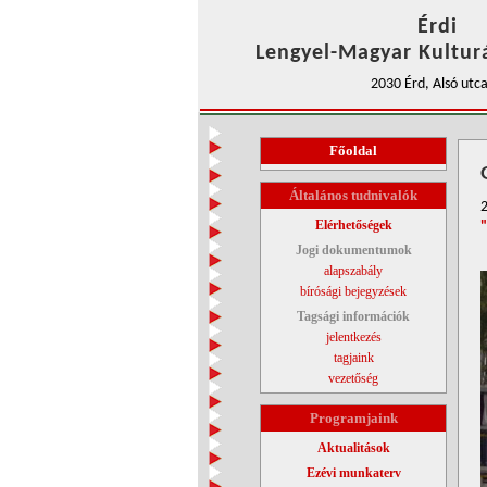
Érdi
Lengyel-Magyar Kulturá
2030 Érd, Alsó utca
Főoldal
Általános tudnivalók
2
Elérhetőségek
Jogi dokumentumok
alapszabály
bírósági bejegyzések
Tagsági információk
jelentkezés
tagjaink
vezetőség
Programjaink
Aktualitások
Ezévi munkaterv