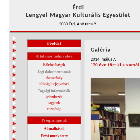
Érdi
Lengyel-Magyar Kulturális Egyesület
2030 Érd, Alsó utca 9.
Főoldal
Galéria
Általános tudnivalók
2014. május 7.
Elérhetőségek
"70 éve tört ki a varsó
Jogi dokumentumok
alapszabály
bírósági bejegyzések
Tagsági információk
jelentkezés
tagjaink
vezetőség
Programjaink
Aktualitások
Ezévi munkaterv