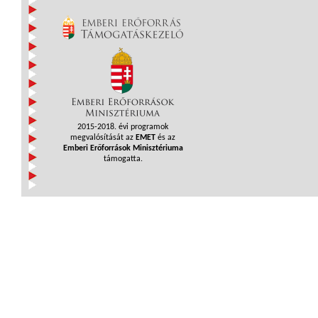
2015-2018. évi programok
megvalósítását az
EMET
és az
Emberi Erőforrások Minisztériuma
támogatta.