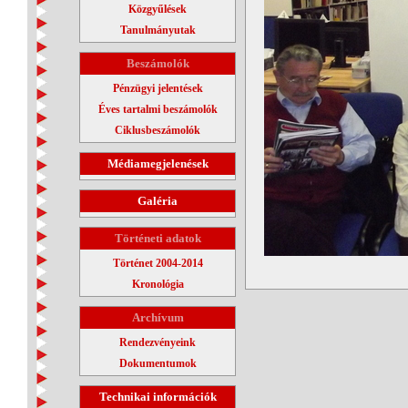
Közgyűlések
Tanulmányutak
Beszámolók
Pénzügyi jelentések
Éves tartalmi beszámolók
Ciklusbeszámolók
Médiamegjelenések
Galéria
Történeti adatok
Történet 2004-2014
Kronológia
Archívum
Rendezvényeink
Dokumentumok
Technikai információk