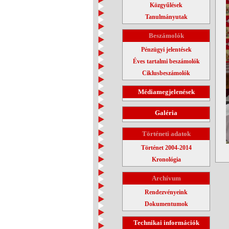
Közgyűlések
Tanulmányutak
Beszámolók
Pénzügyi jelentések
Éves tartalmi beszámolók
Ciklusbeszámolók
Médiamegjelenések
Galéria
Történeti adatok
Történet 2004-2014
Kronológia
Archívum
Rendezvényeink
Dokumentumok
Technikai információk