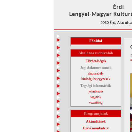
Érdi
Lengyel-Magyar Kulturá
2030 Érd, Alsó utca
Főoldal
Általános tudnivalók
2
Elérhetőségek
Jogi dokumentumok
alapszabály
bírósági bejegyzések
Tagsági információk
jelentkezés
tagjaink
vezetőség
Programjaink
Aktualitások
Ezévi munkaterv