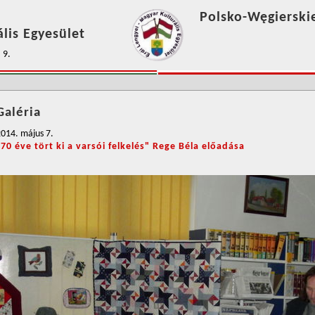
Polsko-Węgierski
lis Egyesület
 9.
Galéria
014. május 7.
"70 éve tört ki a varsói felkelés" Rege Béla előadása