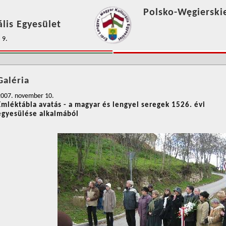
Polsko-Węgierski
lis Egyesület
 9.
Galéria
2007. november 10.
Emléktábla avatás - a magyar és lengyel seregek 1526. évi
egyesülése alkalmából