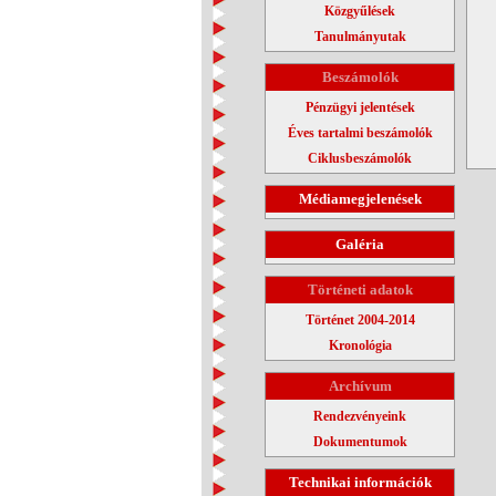
Közgyűlések
Tanulmányutak
Beszámolók
Pénzügyi jelentések
Éves tartalmi beszámolók
Ciklusbeszámolók
Médiamegjelenések
Galéria
Történeti adatok
Történet 2004-2014
Kronológia
Archívum
Rendezvényeink
Dokumentumok
Technikai információk