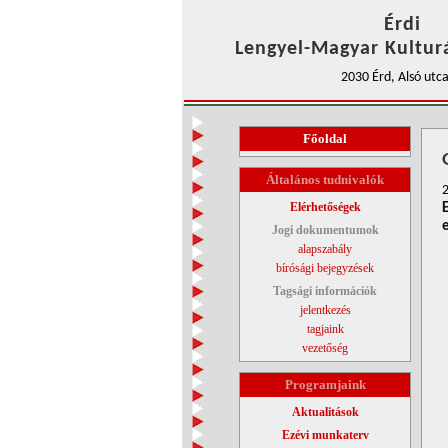
Érdi
Lengyel-Magyar Kulturá
2030 Érd, Alsó utca
Főoldal
Általános tudnivalók
Elérhetőségek
Jogi dokumentumok
alapszabály
bírósági bejegyzések
Tagsági információk
jelentkezés
tagjaink
vezetőség
Programjaink
Aktualitások
Ezévi munkaterv