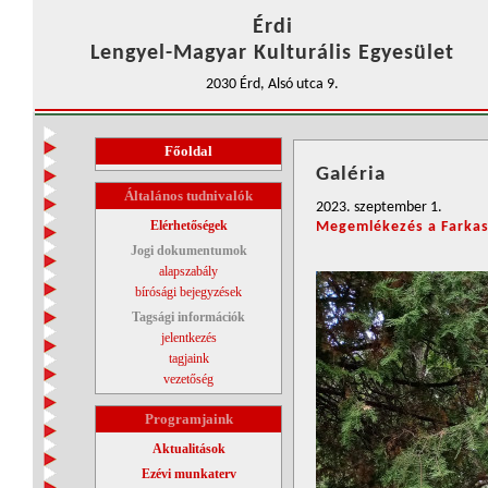
Érdi
Lengyel-Magyar Kulturális Egyesület
2030 Érd, Alsó utca 9.
Főoldal
Galéria
Általános tudnivalók
2023. szeptember 1.
Elérhetőségek
Megemlékezés a Farkas
Jogi dokumentumok
alapszabály
bírósági bejegyzések
Tagsági információk
jelentkezés
tagjaink
vezetőség
Programjaink
Aktualitások
Ezévi munkaterv