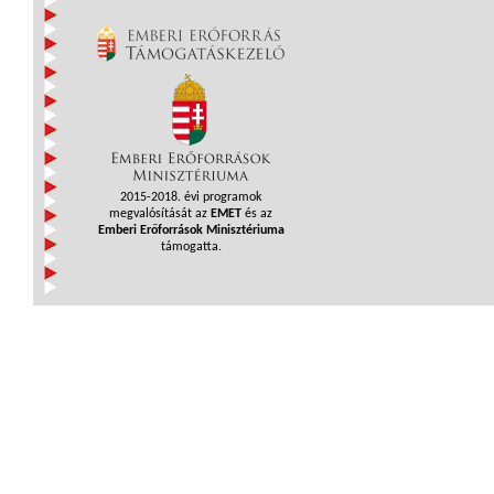
2015-2018. évi programok
megvalósítását az
EMET
és az
Emberi Erőforrások Minisztériuma
támogatta.