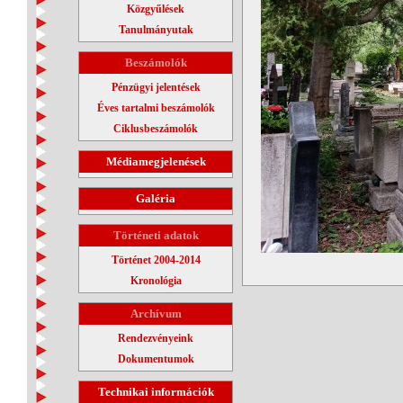
Közgyűlések
Tanulmányutak
Beszámolók
Pénzügyi jelentések
Éves tartalmi beszámolók
Ciklusbeszámolók
Médiamegjelenések
Galéria
Történeti adatok
Történet 2004-2014
Kronológia
Archívum
Rendezvényeink
Dokumentumok
Technikai információk