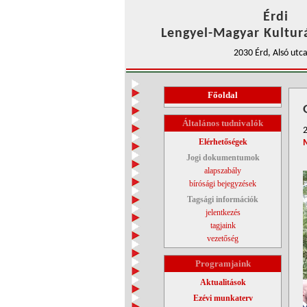
Érdi
Lengyel-Magyar Kulturá
2030 Érd, Alsó utca
Főoldal
Általános tudnivalók
Elérhetőségek
Jogi dokumentumok
alapszabály
bírósági bejegyzések
Tagsági információk
jelentkezés
tagjaink
vezetőség
Programjaink
Aktualitások
Ezévi munkaterv