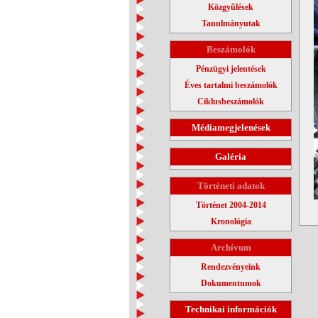
Közgyűlések
Tanulmányutak
Beszámolók
Pénzügyi jelentések
Éves tartalmi beszámolók
Ciklusbeszámolók
Médiamegjelenések
Galéria
Történeti adatok
Történet 2004-2014
Kronológia
Archívum
Rendezvényeink
Dokumentumok
Technikai információk